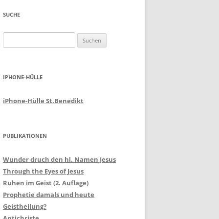
SUCHE
Suchen
nach:
IPHONE-HÜLLE
iPhone-Hülle St.Benedikt
PUBLIKATIONEN
Wunder druch den hl. Namen Jesus
Through the Eyes of Jesus
Ruhen im Geist (2. Auflage)
Prophetie damals und heute
Geistheilung?
Antichriste