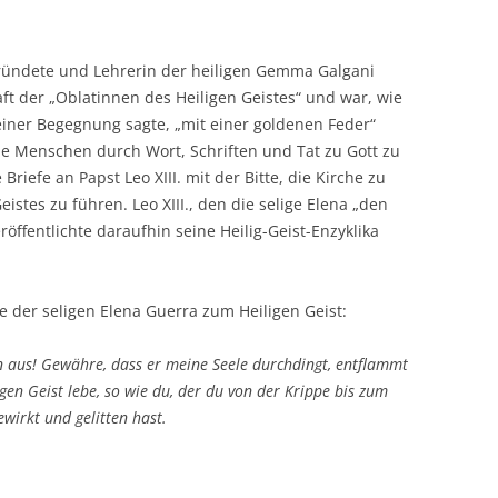
gründete und Lehrerin der heiligen Gemma Galgani
ft der „Oblatinnen des Heiligen Geistes“ und war, wie
 einer Begegnung sagte, „mit einer goldenen Feder“
ie Menschen durch Wort, Schriften und Tat zu Gott zu
 Briefe an Papst Leo XIII. mit der Bitte, die Kirche zu
stes zu führen. Leo XIII., den die selige Elena „den
röffentlichte daraufhin seine Heilig-Geist-Enzyklika
te der seligen Elena Guerra zum Heiligen Geist:
hn aus! Gewähre, dass er meine Seele durchdingt, entflammt
igen Geist lebe, so wie du, der du von der Krippe bis zum
ewirkt und gelitten hast.