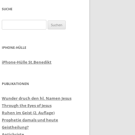
SUCHE
Suchen
nach:
IPHONE-HÜLLE
iPhone-Hülle St.Benedikt
PUBLIKATIONEN
Wunder druch den hl. Namen Jesus
Through the Eyes of Jesus
Ruhen im Geist (2. Auflage)
Prophetie damals und heute
Geistheilung?
Antichriste