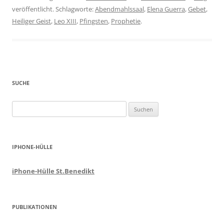
veröffentlicht. Schlagworte:
Abendmahlssaal
,
Elena Guerra
,
Gebet
,
Heiliger Geist
,
Leo XIII
,
Pfingsten
,
Prophetie
.
SUCHE
Suchen
nach:
IPHONE-HÜLLE
iPhone-Hülle St.Benedikt
PUBLIKATIONEN