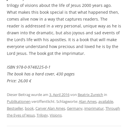
trilogy of visions about the life of Jesus 2000 years ago.
What makes this book special is that what happened then,
comes alive now in a way that captures readers. The
reader is addressed in a very personal, unique way as he is
drawn into the dramatic, but also joyous and sad events of
the Lord’s life with his apostles. It is a book that will make
everyone understand how precious and loved he is by the
Lord Jesus. The book got the imprimatur.
ISBN 978-0-9748225-0-1
The book has a hard cover, 430 pages
Price: 26,00 €
Dieser Beitrag wurde am
3. April 2016
von
Beatrix Zureich
in
Publikationen
veröffentlicht. Schlagworte:
Alan Ames
,
available
,
Bestseller
,
book
,
Carver Alan Ames
,
Germany
,
imprimatur
,
Through
the Eyes of Jesus
,
Trilogy
,
Visions
.