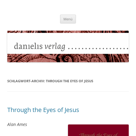
Zum
Inhalt
Danielisverlag
springen
Menü
SCHLAGWORT-ARCHIV:
THROUGH THE EYES OF JESUS
Through the Eyes of Jesus
Alan Ames