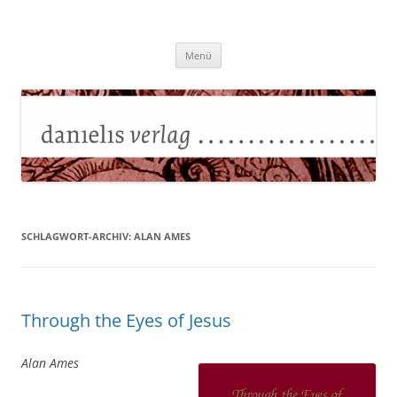
Zum
Inhalt
Danielisverlag
springen
Menü
SCHLAGWORT-ARCHIV:
ALAN AMES
Through the Eyes of Jesus
Alan Ames