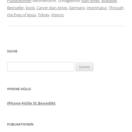
Publikationen
veröffentlicht. Schlagworte:
Alan Ames
,
available
,
Bestseller
,
book
,
Carver Alan Ames
,
Germany
,
imprimatur
,
Through
the Eyes of Jesus
,
Trilogy
,
Visions
.
SUCHE
Suchen
nach:
IPHONE-HÜLLE
iPhone-Hülle St.Benedikt
PUBLIKATIONEN