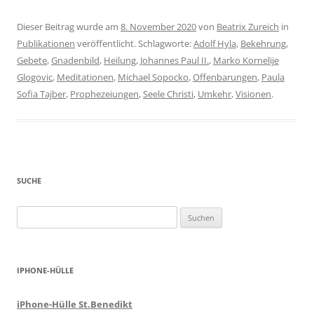
Dieser Beitrag wurde am
8. November 2020
von
Beatrix Zureich
in
Publikationen
veröffentlicht. Schlagworte:
Adolf Hyla
,
Bekehrung
,
Gebete
,
Gnadenbild
,
Heilung
,
Johannes Paul II.
,
Marko Kornelije
Glogovic
,
Meditationen
,
Michael Sopocko
,
Offenbarungen
,
Paula
Sofia Tajber
,
Prophezeiungen
,
Seele Christi
,
Umkehr
,
Visionen
.
SUCHE
Suchen
nach:
IPHONE-HÜLLE
iPhone-Hülle St.Benedikt