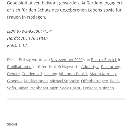
Gebetsinitiativen bekannt geworden. Außerdem engagiert
er sich für den Schutz des ungeborenen Lebens sowie für
Frauen in Notlagen.
ISBN 978-3-936004-15-1
Hardcover, 176 Seiten
Preis: € 12,–
Dieser Beitrag wurde am
8. November 2020
von
Beatrix Zureich
in
Publikationen
veröffentlicht. Schlagworte:
Adolf Hyla
,
Bekehrung
,
Gebete
,
Gnadenbild
,
Heilung
,
Johannes Paul II.
,
Marko Kornelije
Glogovic
,
Meditationen
,
Michael Sopocko
,
Offenbarungen
,
Paula
Sofia Tajber
,
Prophezeiungen
,
Seele Christi
,
Umkehr
,
Visionen
.
SUCHE