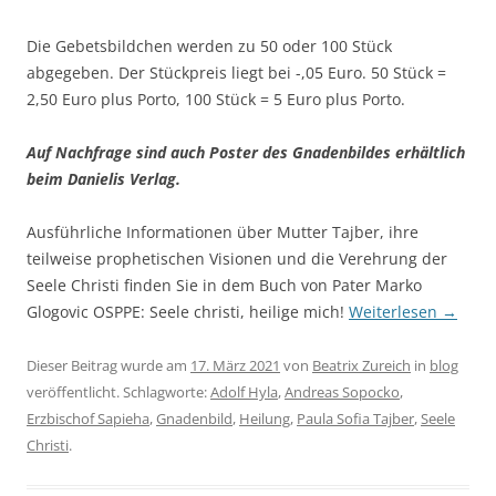
Die Gebetsbildchen werden zu 50 oder 100 Stück
abgegeben. Der Stückpreis liegt bei -,05 Euro. 50 Stück =
2,50 Euro plus Porto, 100 Stück = 5 Euro plus Porto.
Auf Nachfrage sind auch Poster des Gnadenbildes erhältlich
beim Danielis Verlag.
Ausführliche Informationen über Mutter Tajber, ihre
teilweise prophetischen Visionen und die Verehrung der
Seele Christi finden Sie in dem Buch von Pater Marko
Glogovic OSPPE: Seele christi, heilige mich!
Weiterlesen
→
Dieser Beitrag wurde am
17. März 2021
von
Beatrix Zureich
in
blog
veröffentlicht. Schlagworte:
Adolf Hyla
,
Andreas Sopocko
,
Erzbischof Sapieha
,
Gnadenbild
,
Heilung
,
Paula Sofia Tajber
,
Seele
Christi
.