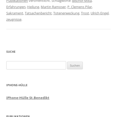
Publikationen
veröffentlicht. Schlagworte:
Bischof Mixa
,
Erfahrungen
,
Heilung
,
Martin Ramoser
,
P. Clemens Pilar
,
Sakrament
,
Tatsachenbericht
,
Totenerweckung
,
Trost
,
Ulrich Engel
,
zeugnisse
.
SUCHE
Suchen
nach:
IPHONE-HÜLLE
iPhone-Hülle St.Benedikt
PUBLIKATIONEN