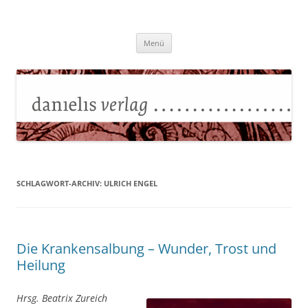
Zum
Inhalt
Danielisverlag
springen
Menü
SCHLAGWORT-ARCHIV:
ULRICH ENGEL
Die Krankensalbung – Wunder, Trost und
Heilung
Hrsg. Beatrix Zureich