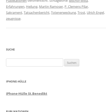
Publikationen
veröffentlicht. Schlagworte:
Bischof Mixa
,
Erfahrungen
,
Heilung
,
Martin Ramoser
,
P. Clemens Pilar
,
Sakrament
,
Tatsachenbericht
,
Totenerweckung
,
Trost
,
Ulrich Engel
,
zeugnisse
.
SUCHE
Suchen
nach:
IPHONE-HÜLLE
iPhone-Hülle St.Benedikt
PUBLIKATIONEN