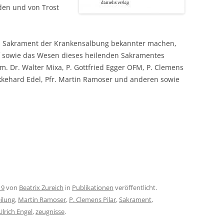
den und von Trost
s Sakrament der Krankensalbung bekannter machen,
 sowie das Wesen dieses heilenden Sakramentes
em. Dr. Walter Mixa, P. Gottfried Egger OFM, P. Clemens
. Ekkehard Edel, Pfr. Martin Ramoser und anderen sowie
19
von
Beatrix Zureich
in
Publikationen
veröffentlicht.
ilung
,
Martin Ramoser
,
P. Clemens Pilar
,
Sakrament
,
Ulrich Engel
,
zeugnisse
.