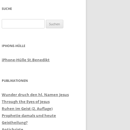
SUCHE
Suchen
nach:
IPHONE-HÜLLE
iPhone-Hülle St.Benedikt
PUBLIKATIONEN
Wunder druch den hl. Namen Jesus
Through the Eyes of Jesus
Ruhen im Geist (2. Auflage)
Prophetie damals und heute
Geistheilung?
Antichriste