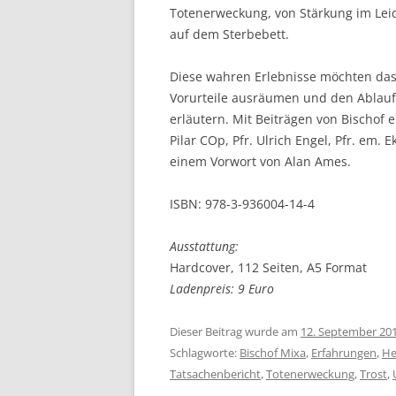
Totenerweckung, von Stärkung im Lei
auf dem Sterbebett.
Diese wahren Erlebnisse möchten da
Vorurteile ausräumen und den Ablauf
erläutern. Mit Beiträgen von Bischof 
Pilar COp, Pfr. Ulrich Engel, Pfr. em
einem Vorwort von Alan Ames.
ISBN: 978-3-936004-14-4
Ausstattung:
Hardcover, 112 Seiten, A5 Format
Ladenpreis: 9 Euro
Dieser Beitrag wurde am
12. September 20
Schlagworte:
Bischof Mixa
,
Erfahrungen
,
He
Tatsachenbericht
,
Totenerweckung
,
Trost
,