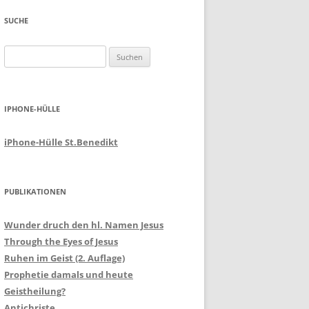
SUCHE
Suchen
nach:
IPHONE-HÜLLE
iPhone-Hülle St.Benedikt
PUBLIKATIONEN
Wunder druch den hl. Namen Jesus
Through the Eyes of Jesus
Ruhen im Geist (2. Auflage)
Prophetie damals und heute
Geistheilung?
Antichriste