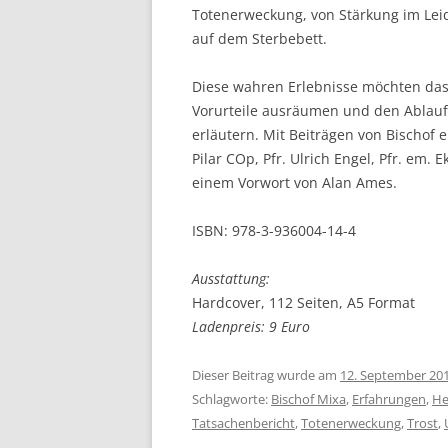
Totenerweckung, von Stärkung im Lei
auf dem Sterbebett.
Diese wahren Erlebnisse möchten da
Vorurteile ausräumen und den Ablauf
erläutern. Mit Beiträgen von Bischof 
Pilar COp, Pfr. Ulrich Engel, Pfr. em
einem Vorwort von Alan Ames.
ISBN: 978-3-936004-14-4
Ausstattung:
Hardcover, 112 Seiten, A5 Format
Ladenpreis: 9 Euro
Dieser Beitrag wurde am
12. September 20
Schlagworte:
Bischof Mixa
,
Erfahrungen
,
He
Tatsachenbericht
,
Totenerweckung
,
Trost
,