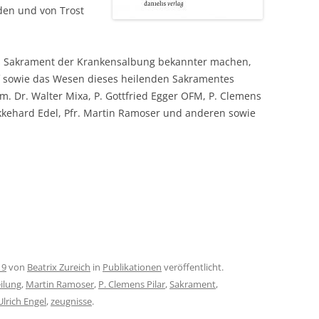
den und von Trost
s Sakrament der Krankensalbung bekannter machen,
 sowie das Wesen dieses heilenden Sakramentes
em. Dr. Walter Mixa, P. Gottfried Egger OFM, P. Clemens
. Ekkehard Edel, Pfr. Martin Ramoser und anderen sowie
19
von
Beatrix Zureich
in
Publikationen
veröffentlicht.
ilung
,
Martin Ramoser
,
P. Clemens Pilar
,
Sakrament
,
Ulrich Engel
,
zeugnisse
.